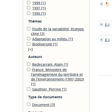
1999
[1]
1997
[1]
1995
[1]
Thèmes
Etude de la variabilité, écotype,
cline
[2]
Adaptation au milieu
[1]
Biodiversité
[1]
[+]
Auteurs
Bedecarrats, Alain
[1]
France. Ministère de
l'aménagement du territoire et
de l'environnement (1997-2002)
[1]
Gauthier, Perrine
[1]
Type de documents
Document
[3]