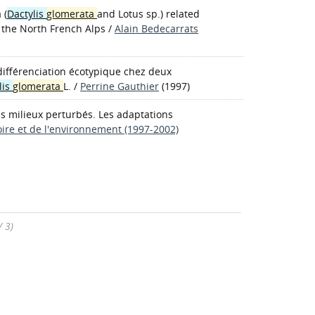
 (
Dactylis
glomerata
and Lotus sp.) related
f the North French Alps
/
Alain Bedecarrats
 différenciation écotypique chez deux
lis
glomerata
L.
/
Perrine Gauthier
(1997)
es milieux perturbés. Les adaptations
ire et de l'environnement (1997-2002)
/ 3)