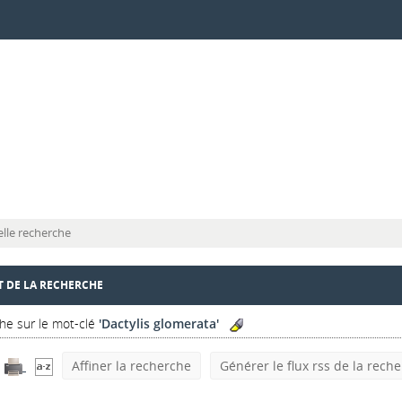
lle recherche
T DE LA RECHERCHE
he sur le mot-clé
'Dactylis glomerata'
Affiner la recherche
Générer le flux rss de la rech