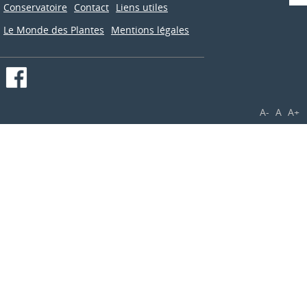
Conservatoire
Contact
Liens utiles
Le Monde des Plantes
Mentions légales
A-
A
A+