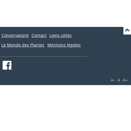
Conservatoire
Contact
Liens utiles
Le Monde des Plantes
Mentions légales
A-
A
A+