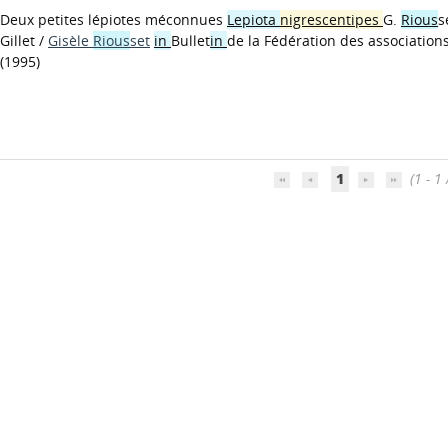
Deux petites lépiotes méconnues
Lepiota
nigrescentipes
G.
Rious
s
Gillet
/
Gisèle
Rious
set
in
Bullet
in
de la Fédération des association
(1995)
1
(1 - 1 