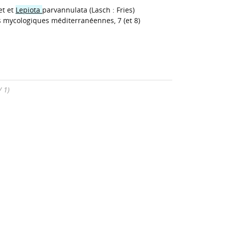
et et
Lepiota
parvannulata (Lasch : Fries)
s mycologiques méditerranéennes, 7 (et 8)
/ 1)