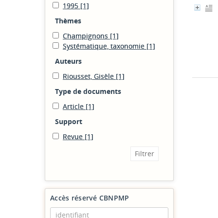
1995
[1]
Thèmes
Champignons
[1]
Systématique, taxonomie
[1]
Auteurs
Riousset, Gisèle
[1]
Type de documents
Article
[1]
Support
Revue
[1]
Accès réservé CBNPMP