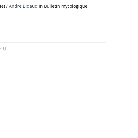
ie)
/
André Bidaud
in Bulletin mycologique
/ 1)