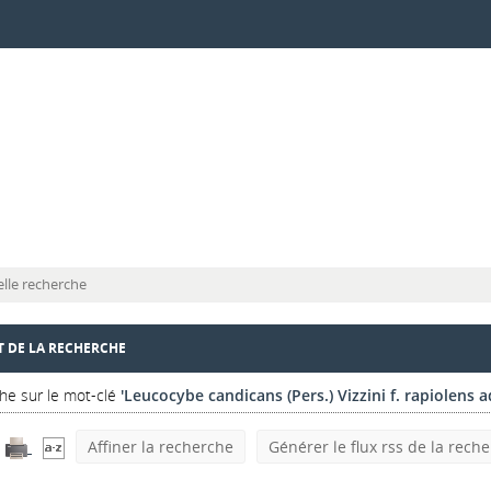
lle recherche
T DE LA RECHERCHE
he sur le mot-clé
'Leucocybe candicans (Pers.) Vizzini f. rapiolens ad
Affiner la recherche
Générer le flux rss de la rech