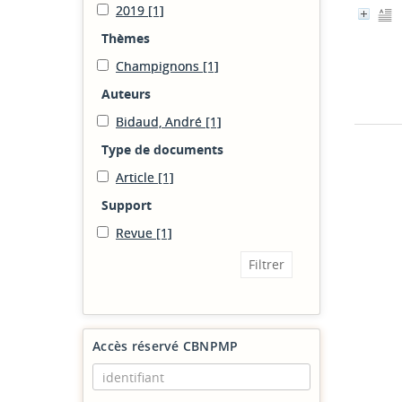
2019
[1]
Thèmes
Champignons
[1]
Auteurs
Bidaud, André
[1]
Type de documents
Article
[1]
Support
Revue
[1]
Accès réservé CBNPMP