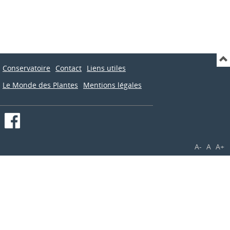
Conservatoire
Contact
Liens utiles
Le Monde des Plantes
Mentions légales
A-
A
A+