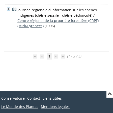
Journée régionale d'information sur les chênes
indigènes (chêne sessile - chêne pédonculé)
/
Centre régional de la propriété forestière (CRPF)
(Midi-Pyrénées)
(1996)
1
(1 - 5 / 5)
Conservatoire
Contact
Liens utiles
Le Monde des Plantes
Mentions légales