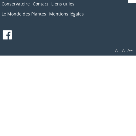
Conservatoire
Contact
Liens utiles
Le Monde des Plantes
Mentions légales
A-
A
A+