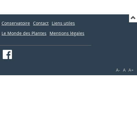
Conservatoire
Contact
Liens utiles
Le Monde des Plantes
Mentions légales
A-
A
A+