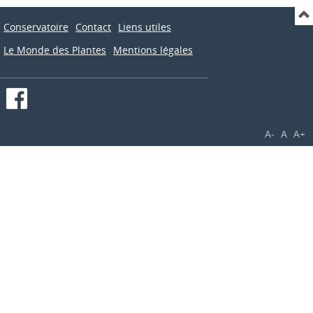
Conservatoire
Contact
Liens utiles
Le Monde des Plantes
Mentions légales
A-
A
A+