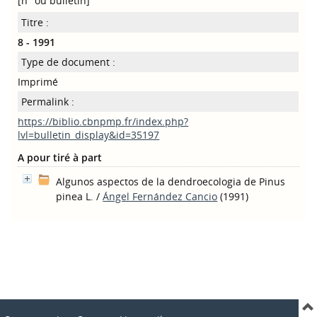
[n° ou bulletin]
Titre :
8 - 1991
Type de document :
Imprimé
Permalink :
https://biblio.cbnpmp.fr/index.php?
lvl=bulletin_display&id=35197
A pour tiré à part
Algunos aspectos de la dendroecologia de Pinus
pinea L.
/
Ángel Fernández Cancio
(1991)