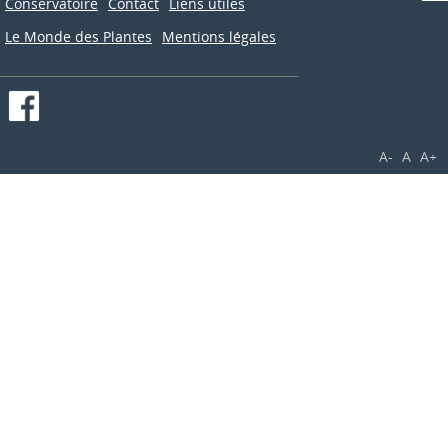
Conservatoire
Contact
Liens utiles
Le Monde des Plantes
Mentions légales
A-
A
A+