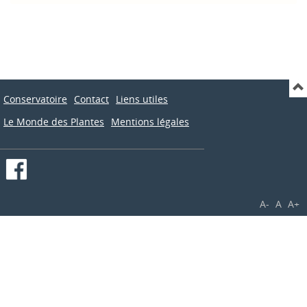
Conservatoire
Contact
Liens utiles
Le Monde des Plantes
Mentions légales
A-
A
A+