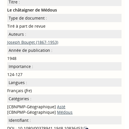
Titre :
Le châtaigner de Médous
Type de document :
Tiré à part de revue
Auteurs :
Joseph Bouget (1867-1953)
Année de publication :
1948
Importance :
124-127
Langues :
Français (
fre
)
Catégories :
[CBNPMP-Géographique]
Asté
[CBNPMP-Géographique]
Médous
Identifiant :
DOI : 10.1080/00378941.1948.10836453