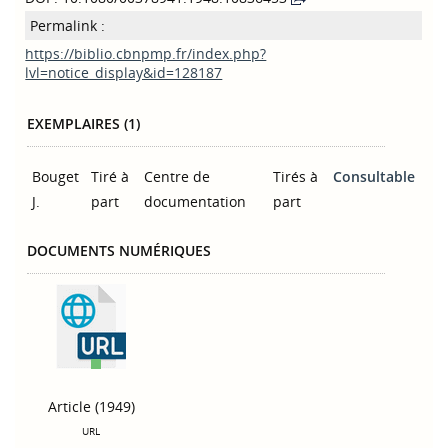
Permalink :
https://biblio.cbnpmp.fr/index.php?
lvl=notice_display&id=128187
EXEMPLAIRES (1)
Bouget
Tiré à
Centre de
Tirés à
Consultable
J.
part
documentation
part
DOCUMENTS NUMÉRIQUES
Article (1949)
URL