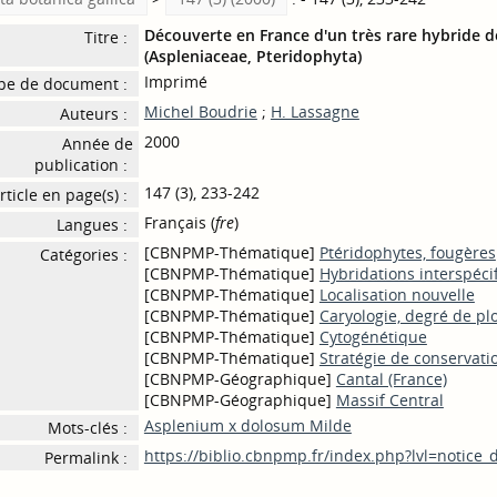
Découverte en France d'un très rare hybride 
Titre :
(Aspleniaceae, Pteridophyta)
Imprimé
pe de document :
Michel Boudrie
;
H. Lassagne
Auteurs :
2000
Année de
publication :
147 (3), 233-242
rticle en page(s) :
Français (
fre
)
Langues :
[CBNPMP-Thématique]
Ptéridophytes, fougères
Catégories :
[CBNPMP-Thématique]
Hybridations interspéci
[CBNPMP-Thématique]
Localisation nouvelle
[CBNPMP-Thématique]
Caryologie, degré de p
[CBNPMP-Thématique]
Cytogénétique
[CBNPMP-Thématique]
Stratégie de conservatio
[CBNPMP-Géographique]
Cantal (France)
[CBNPMP-Géographique]
Massif Central
Asplenium x dolosum Milde
Mots-clés :
https://biblio.cbnpmp.fr/index.php?lvl=notice
Permalink :