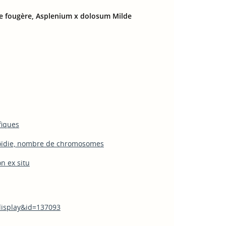
de fougère, Asplenium x dolosum Milde
fiques
loïdie, nombre de chromosomes
n ex situ
_display&id=137093