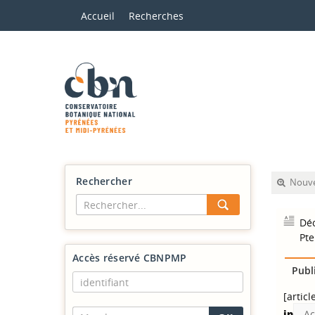
Accueil
Recherches
Rechercher
Nouve
Déc
Pte
Accès réservé CBNPMP
Publ
[articl
in
Ac