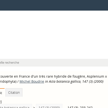
lle recherche
ouverte en France d'un très rare hybride de fougère, Asplenium x
ridophyta)
/
Michel Boudrie
in Acta botanica gallica, 147 (3) (2000)
Citation
ic
e]
ta botanica gallica
>
147 (3) (2000)
. - 147 (3), 233-242