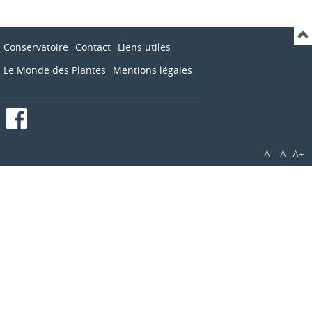
Conservatoire
Contact
Liens utiles
Le Monde des Plantes
Mentions légales
A-
A
A+