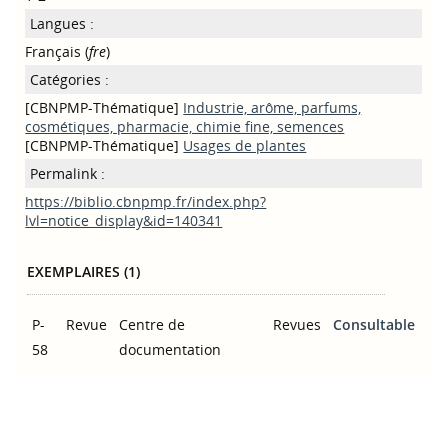
Langues :
Français (
fre
)
Catégories :
[CBNPMP-Thématique]
Industrie, arôme, parfums,
cosmétiques, pharmacie, chimie fine, semences
[CBNPMP-Thématique]
Usages de plantes
Permalink :
https://biblio.cbnpmp.fr/index.php?
lvl=notice_display&id=140341
EXEMPLAIRES (1)
P-
Revue
Centre de
Revues
Consultable
58
documentation