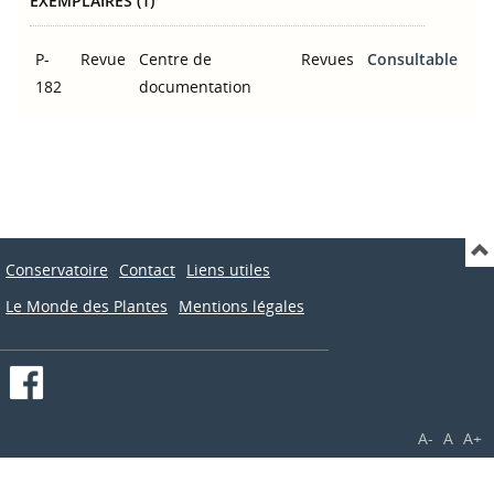
EXEMPLAIRES (1)
P-
Revue
Centre de
Revues
Consultable
182
documentation
Conservatoire
Contact
Liens utiles
Le Monde des Plantes
Mentions légales
A-
A
A+