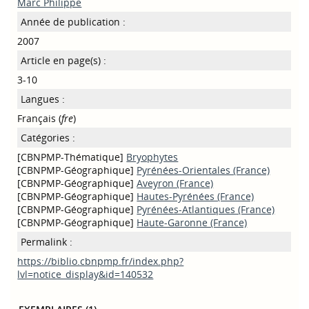
Marc Philippe
Année de publication :
2007
Article en page(s) :
3-10
Langues :
Français (
fre
)
Catégories :
[CBNPMP-Thématique]
Bryophytes
[CBNPMP-Géographique]
Pyrénées-Orientales (France)
[CBNPMP-Géographique]
Aveyron (France)
[CBNPMP-Géographique]
Hautes-Pyrénées (France)
[CBNPMP-Géographique]
Pyrénées-Atlantiques (France)
[CBNPMP-Géographique]
Haute-Garonne (France)
Permalink :
https://biblio.cbnpmp.fr/index.php?
lvl=notice_display&id=140532