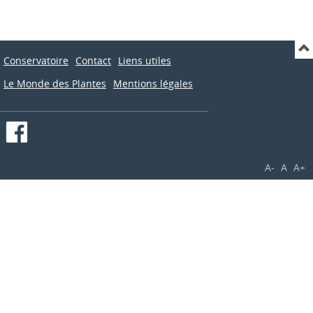
Conservatoire
Contact
Liens utiles
Le Monde des Plantes
Mentions légales
A-
A
A+