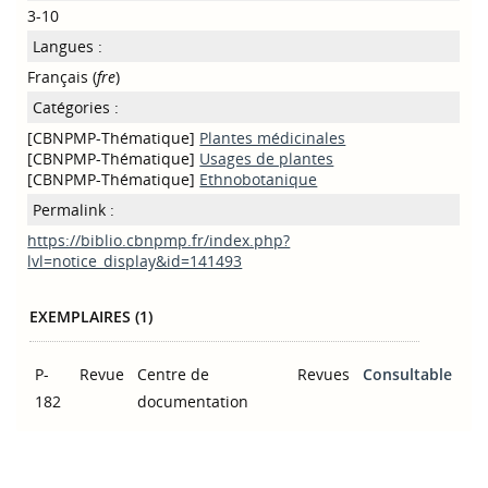
3-10
Langues :
Français (
fre
)
Catégories :
[CBNPMP-Thématique]
Plantes médicinales
[CBNPMP-Thématique]
Usages de plantes
[CBNPMP-Thématique]
Ethnobotanique
Permalink :
https://biblio.cbnpmp.fr/index.php?
lvl=notice_display&id=141493
EXEMPLAIRES (1)
P-
Revue
Centre de
Revues
Consultable
182
documentation