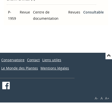
P-
Revue
Centre de
Revues
Consultable
1959
documentation
Conservatoire
Contact
Liens utiles
Le Monde des Plantes
Mentions légales
A-
A
A+