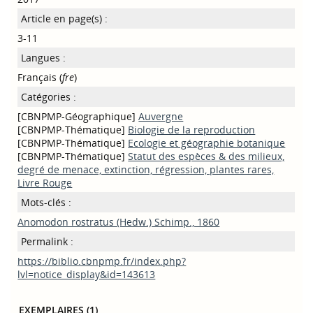
Article en page(s) :
3-11
Langues :
Français (
fre
)
Catégories :
[CBNPMP-Géographique]
Auvergne
[CBNPMP-Thématique]
Biologie de la reproduction
[CBNPMP-Thématique]
Ecologie et géographie botanique
[CBNPMP-Thématique]
Statut des espèces & des milieux,
degré de menace, extinction, régression, plantes rares,
Livre Rouge
Mots-clés :
Anomodon rostratus (Hedw.) Schimp., 1860
Permalink :
https://biblio.cbnpmp.fr/index.php?
lvl=notice_display&id=143613
EXEMPLAIRES (1)