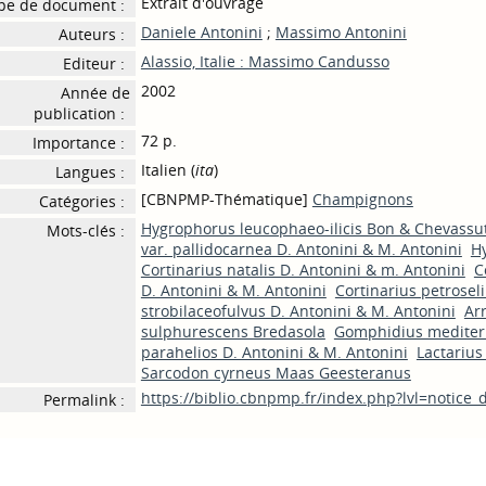
Extrait d'ouvrage
pe de document :
Daniele Antonini
;
Massimo Antonini
Auteurs :
Alassio, Italie : Massimo Candusso
Editeur :
2002
Année de
publication :
72 p.
Importance :
Italien (
ita
)
Langues :
[CBNPMP-Thématique]
Champignons
Catégories :
Hygrophorus leucophaeo-ilicis Bon & Chevassu
Mots-clés :
var. pallidocarnea D. Antonini & M. Antonini
H
Cortinarius natalis D. Antonini & m. Antonini
C
D. Antonini & M. Antonini
Cortinarius petrose
strobilaceofulvus D. Antonini & M. Antonini
Ar
sulphurescens Bredasola
Gomphidius mediterr
parahelios D. Antonini & M. Antonini
Lactarius 
Sarcodon cyrneus Maas Geesteranus
https://biblio.cbnpmp.fr/index.php?lvl=notice
Permalink :