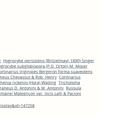
t
Hygrocybe persistens (Britzelmayr 1890) Singer
ygrocybe subglobispora (P.D. Orton) M. Moser
ortinarius triginipes Bergeron forma suaveolens
lineus Chevassut & Rob. Henry
Cortinarius
rhenia rickenio (Hora) Watling
Tricholoma
aneus D. Antonini & M. Antonini
Russula
mairei Maleençon var. ilicis Lalli & Pacioni
_display&id=147258