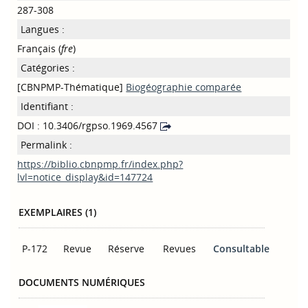
287-308
Langues :
Français (
fre
)
Catégories :
[CBNPMP-Thématique]
Biogéographie comparée
Identifiant :
DOI : 10.3406/rgpso.1969.4567
Permalink :
https://biblio.cbnpmp.fr/index.php?
lvl=notice_display&id=147724
EXEMPLAIRES (1)
P-172
Revue
Réserve
Revues
Consultable
DOCUMENTS NUMÉRIQUES