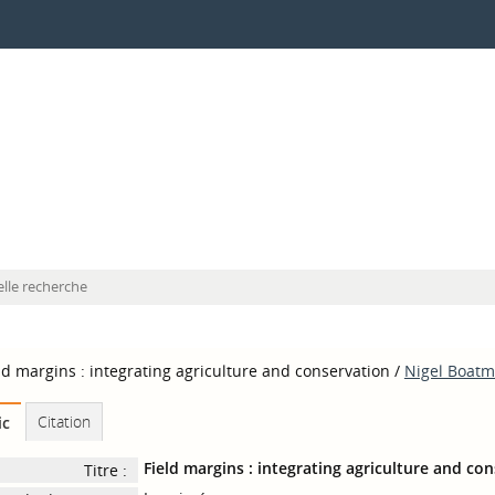
lle recherche
ld margins : integrating agriculture and conservation
/
Nigel Boat
Citation
ic
Field margins : integrating agriculture and co
Titre :