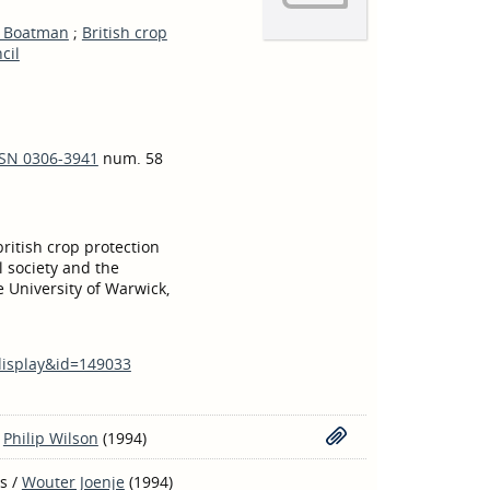
l Boatman
;
British crop
cil
SSN 0306-3941
num. 58
ritish crop protection
l society and the
e University of Warwick,
_display&id=149033
/
Philip Wilson
(1994)
ds
/
Wouter Joenje
(1994)