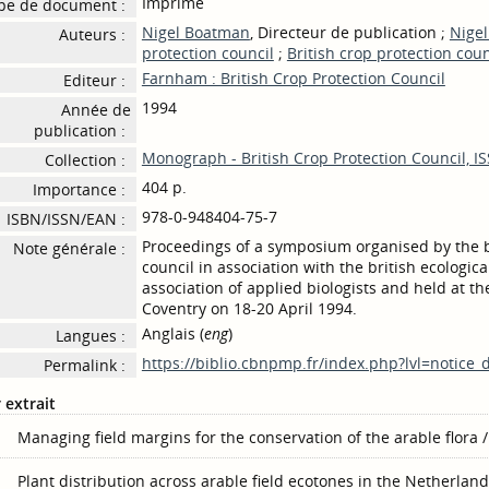
Imprimé
pe de document :
Nigel Boatman
, Directeur de publication ;
Nige
Auteurs :
protection council
;
British crop protection coun
Farnham : British Crop Protection Council
Editeur :
1994
Année de
publication :
Monograph - British Crop Protection Council, I
Collection :
404 p.
Importance :
978-0-948404-75-7
ISBN/ISSN/EAN :
Proceedings of a symposium organised by the b
Note générale :
council in association with the british ecologica
association of applied biologists and held at th
Coventry on 18-20 April 1994.
Anglais (
eng
)
Langues :
https://biblio.cbnpmp.fr/index.php?lvl=notice
Permalink :
 extrait
Managing field margins for the conservation of the arable flora
Plant distribution across arable field ecotones in the Netherlan