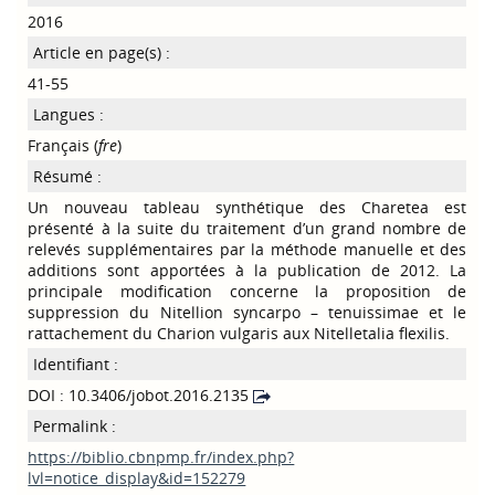
2016
Article en page(s) :
41-55
Langues :
Français (
fre
)
Résumé :
Un nouveau tableau synthétique des Charetea est
présenté à la suite du traitement d’un grand nombre de
relevés supplémentaires par la méthode manuelle et des
additions sont apportées à la publication de 2012. La
principale modification concerne la proposition de
suppression du Nitellion syncarpo – tenuissimae et le
rattachement du Charion vulgaris aux Nitelletalia flexilis.
Identifiant :
DOI : 10.3406/jobot.2016.2135
Permalink :
https://biblio.cbnpmp.fr/index.php?
lvl=notice_display&id=152279