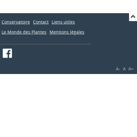
Conservatoire
Contact
Liens utiles
Le Monde des Plantes
Mentions légales
A-
A
A+