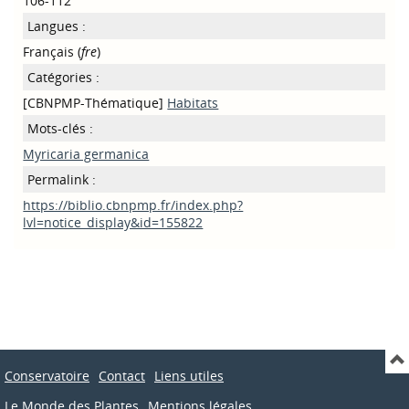
106-112
Langues :
Français (
fre
)
Catégories :
[CBNPMP-Thématique]
Habitats
Mots-clés :
Myricaria germanica
Permalink :
https://biblio.cbnpmp.fr/index.php?
lvl=notice_display&id=155822
Conservatoire
Contact
Liens utiles
Le Monde des Plantes
Mentions légales