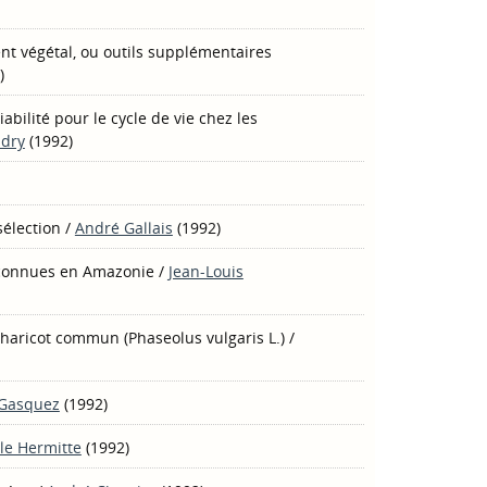
t végétal, ou outils supplémentaires
)
abilité pour le cycle de vie chez les
udry
(1992)
sélection
/
André Gallais
(1992)
éconnues en Amazonie
/
Jean-Louis
 haricot commun (Phaseolus vulgaris L.)
/
 Gasquez
(1992)
le Hermitte
(1992)