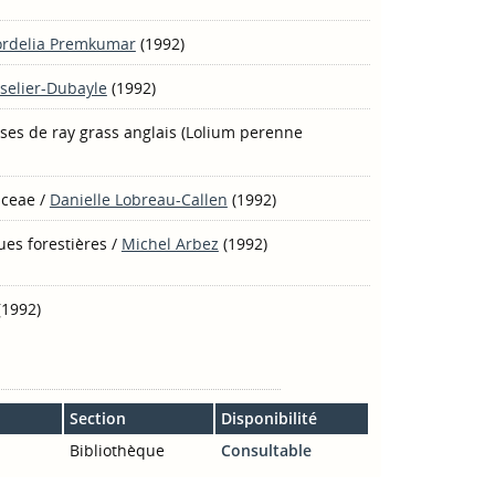
ordelia Premkumar
(1992)
selier-Dubayle
(1992)
ses de ray grass anglais (Lolium perenne
aceae
/
Danielle Lobreau-Callen
(1992)
ues forestières
/
Michel Arbez
(1992)
(1992)
Section
Disponibilité
Bibliothèque
Consultable