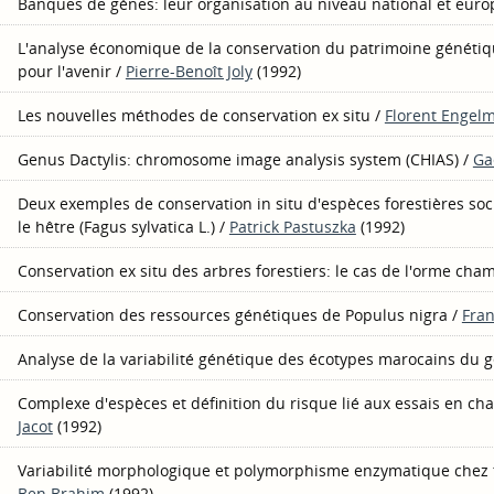
Banques de gènes: leur organisation au niveau national et eur
L'analyse économique de la conservation du patrimoine génétiqu
pour l'avenir
/
Pierre-Benoît Joly
(1992)
Les nouvelles méthodes de conservation ex situ
/
Florent Engel
Genus Dactylis: chromosome image analysis system (CHIAS)
/
Ga
Deux exemples de conservation in situ d'espèces forestières socia
le hêtre (Fagus sylvatica L.)
/
Patrick Pastuszka
(1992)
Conservation ex situ des arbres forestiers: le cas de l'orme cha
Conservation des ressources génétiques de Populus nigra
/
Fran
Analyse de la variabilité génétique des écotypes marocains du
Complexe d'espèces et définition du risque lié aux essais en c
Jacot
(1992)
Variabilité morphologique et polymorphisme enzymatique chez t
Ben Brahim
(1992)