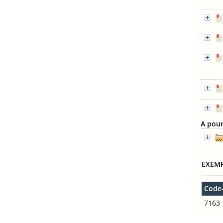
A pour
EXEMP
Code
7163