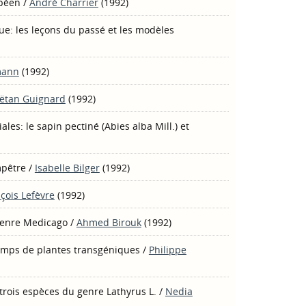
opéen
/
André Charrier
(1992)
e: les leçons du passé et les modèles
mann
(1992)
ëtan Guignard
(1992)
les: le sapin pectiné (Abies alba Mill.) et
mpêtre
/
Isabelle Bilger
(1992)
çois Lefèvre
(1992)
 genre Medicago
/
Ahmed Birouk
(1992)
hamps de plantes transgéniques
/
Philippe
rois espèces du genre Lathyrus L.
/
Nedia