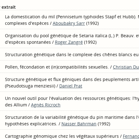
 extrait
La domestication du mil (Pennisetum typhoides Stapf et Hubb). 
complexes d'espèces
/
Aboubakry Sarr
(1992)
Organisation du pool génétique de Setaria italica (L.) P. Beauv. 
d'espèces spontanées
/
Roger Zangré
(1992)
Structuration génétique dans le complexe des chênes blancs e
Pollen, fécondation et (in)compatibilités sexuelles.
/
Christian D
Structure génétique et flux géniques dans des peuplements artif
(Pseudotsuga menziesii)
/
Daniel Prat
Un nouvel outil pour l'évaluation des ressources génétiques: l'
des Allium
/
Agnès Ricroch
Structuration de la variabilité génétique du pin maritime dans l
hypothèses explicatrices.
/
Nasser Bahrman
(1992)
Cartographie génomique chez les végétaux supérieurs
/
Fernan