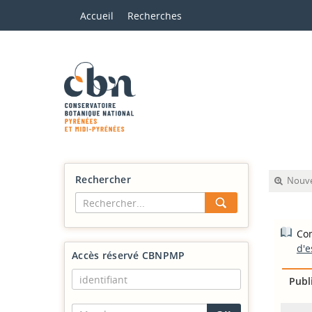
Accueil
Recherches
Rechercher
Nouve
Com
d'e
Accès réservé CBNPMP
Publ