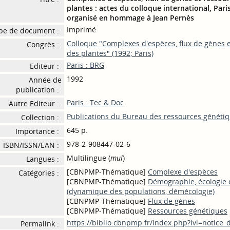
plantes : actes du colloque international, Paris
organisé en hommage à Jean Pernès
Imprimé
pe de document :
Colloque "Complexes d'espèces, flux de gènes 
Congrès :
des plantes" (1992; Paris)
Paris : BRG
Editeur :
1992
Année de
publication :
Paris : Tec & Doc
Autre Editeur :
Publications du Bureau des ressources génétiq
Collection :
645 p.
Importance :
978-2-908447-02-6
ISBN/ISSN/EAN :
Multilingue (
mul
)
Langues :
[CBNPMP-Thématique]
Complexe d'espèces
Catégories :
[CBNPMP-Thématique]
Démographie, écologie 
(dynamique des populations, démécologie)
[CBNPMP-Thématique]
Flux de gènes
[CBNPMP-Thématique]
Ressources génétiques
https://biblio.cbnpmp.fr/index.php?lvl=notice
Permalink :