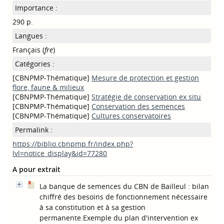
Importance :
290 p.
Langues :
Français (
fre
)
Catégories :
[CBNPMP-Thématique]
Mesure de protection et gestion
flore, faune & milieux
[CBNPMP-Thématique]
Stratégie de conservation ex situ
[CBNPMP-Thématique]
Conservation des semences
[CBNPMP-Thématique]
Cultures conservatoires
Permalink :
https://biblio.cbnpmp.fr/index.php?
lvl=notice_display&id=77280
A pour extrait
La banque de semences du CBN de Bailleul : bilan
chiffré des besoins de fonctionnement nécessaire
à sa constitution et à sa gestion
permanente.Exemple du plan d'intervention ex