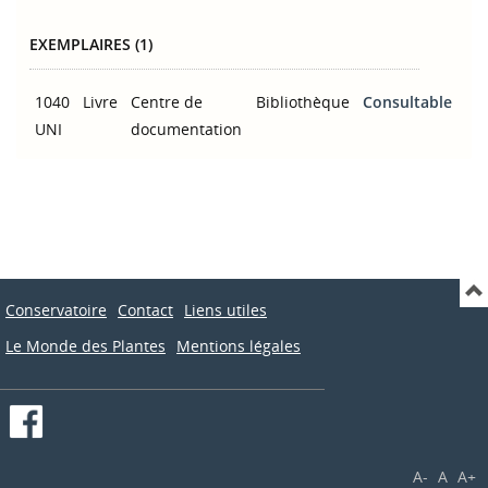
EXEMPLAIRES (1)
1040
Livre
Centre de
Bibliothèque
Consultable
UNI
documentation
Conservatoire
Contact
Liens utiles
Le Monde des Plantes
Mentions légales
A-
A
A+