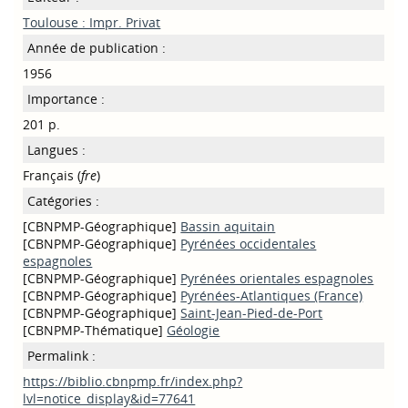
Toulouse : Impr. Privat
Année de publication :
1956
Importance :
201 p.
Langues :
Français (
fre
)
Catégories :
[CBNPMP-Géographique]
Bassin aquitain
[CBNPMP-Géographique]
Pyrénées occidentales
espagnoles
[CBNPMP-Géographique]
Pyrénées orientales espagnoles
[CBNPMP-Géographique]
Pyrénées-Atlantiques (France)
[CBNPMP-Géographique]
Saint-Jean-Pied-de-Port
[CBNPMP-Thématique]
Géologie
Permalink :
https://biblio.cbnpmp.fr/index.php?
lvl=notice_display&id=77641