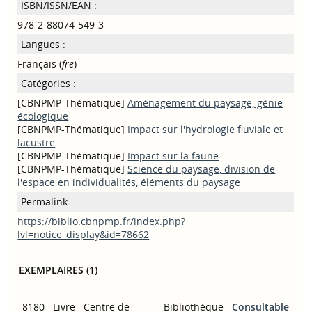
ISBN/ISSN/EAN :
978-2-88074-549-3
Langues :
Français (
fre
)
Catégories :
[CBNPMP-Thématique]
Aménagement du paysage, génie
écologique
[CBNPMP-Thématique]
Impact sur l'hydrologie fluviale et
lacustre
[CBNPMP-Thématique]
Impact sur la faune
[CBNPMP-Thématique]
Science du paysage, division de
l'espace en individualités, éléments du paysage
Permalink :
https://biblio.cbnpmp.fr/index.php?
lvl=notice_display&id=78662
EXEMPLAIRES (1)
8180
Livre
Centre de
Bibliothèque
Consultable