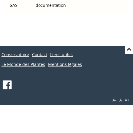
GAS
documentation
Conservatoire
Contact
Liens utiles
Le Monde des Plantes
Mentions légales
A-
A
A+