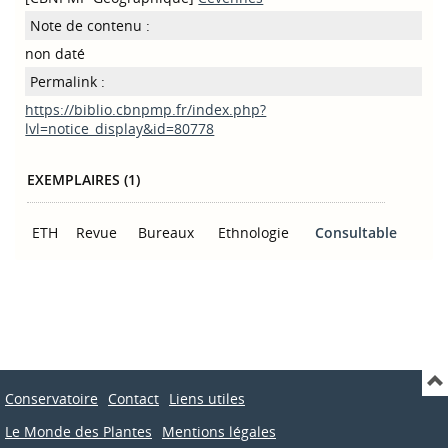
Note de contenu :
non daté
Permalink :
https://biblio.cbnpmp.fr/index.php?
lvl=notice_display&id=80778
EXEMPLAIRES (1)
ETH
Revue
Bureaux
Ethnologie
Consultable
Conservatoire
Contact
Liens utiles
Le Monde des Plantes
Mentions légales