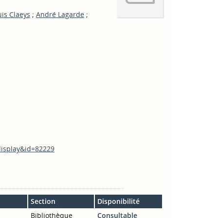
uis Claeys
;
André Lagarde
;
_display&id=82229
Section
Disponibilité
Bibliothèque
Consultable