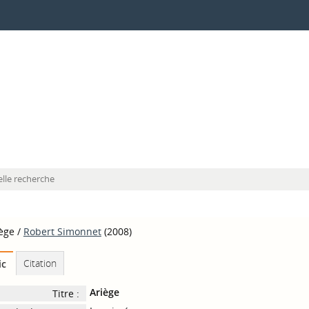
lle recherche
ège
/
Robert Simonnet
(2008)
Citation
ic
Ariège
Titre :