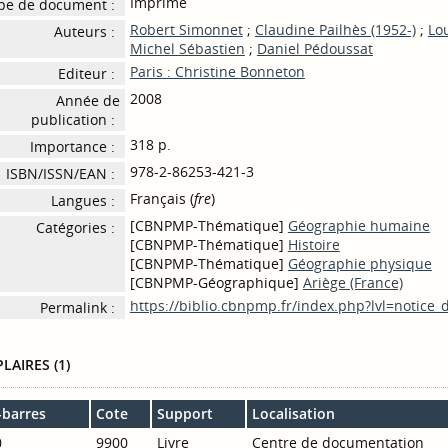
Imprimé
pe de document :
Robert Simonnet
;
Claudine Pailhès (1952-)
;
Lo
Auteurs :
Michel Sébastien
;
Daniel Pédoussat
Paris : Christine Bonneton
Editeur :
2008
Année de
publication :
318 p.
Importance :
978-2-86253-421-3
ISBN/ISSN/EAN :
Français (
fre
)
Langues :
[CBNPMP-Thématique]
Géographie humaine
Catégories :
[CBNPMP-Thématique]
Histoire
[CBNPMP-Thématique]
Géographie physique
[CBNPMP-Géographique]
Ariège (France)
https://biblio.cbnpmp.fr/index.php?lvl=notice
Permalink :
LAIRES (1)
-barres
Cote
Support
Localisation
0
9900
Livre
Centre de documentation