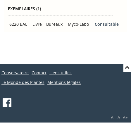
EXEMPLAIRES (1)
6220 BAL
Livre
Bureaux
Myco-Labo
Consultable
Conservatoire
Contact
Liens utiles
Le Monde des Plantes
Mentions légales
A-
A
A+