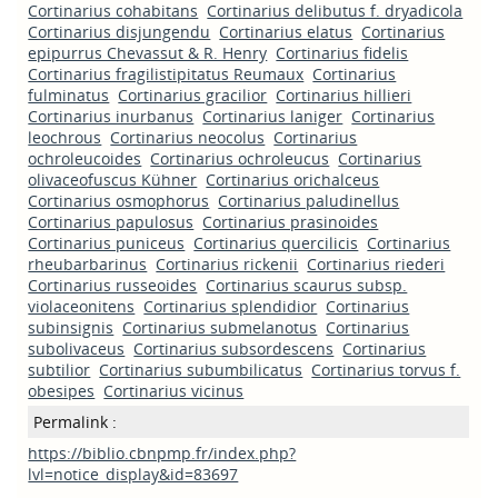
Cortinarius cohabitans
Cortinarius delibutus f. dryadicola
Cortinarius disjungendu
Cortinarius elatus
Cortinarius
epipurrus Chevassut & R. Henry
Cortinarius fidelis
Cortinarius fragilistipitatus Reumaux
Cortinarius
fulminatus
Cortinarius gracilior
Cortinarius hillieri
Cortinarius inurbanus
Cortinarius laniger
Cortinarius
leochrous
Cortinarius neocolus
Cortinarius
ochroleucoides
Cortinarius ochroleucus
Cortinarius
olivaceofuscus Kühner
Cortinarius orichalceus
Cortinarius osmophorus
Cortinarius paludinellus
Cortinarius papulosus
Cortinarius prasinoides
Cortinarius puniceus
Cortinarius quercilicis
Cortinarius
rheubarbarinus
Cortinarius rickenii
Cortinarius riederi
Cortinarius russeoides
Cortinarius scaurus subsp.
violaceonitens
Cortinarius splendidior
Cortinarius
subinsignis
Cortinarius submelanotus
Cortinarius
subolivaceus
Cortinarius subsordescens
Cortinarius
subtilior
Cortinarius subumbilicatus
Cortinarius torvus f.
obesipes
Cortinarius vicinus
Permalink :
https://biblio.cbnpmp.fr/index.php?
lvl=notice_display&id=83697