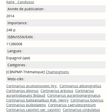
Italie : Candusso
Année de publication :
2014
Importance :
248 p.
ISBN/ISSN/EAN :
11286008
Langues :
Espagnol (
spa
)
Catégories :
[CBNPMP-Thématique]
Champignons
Mots-clés :
Cortinarius acutispissipes Hry.
Cortinarius albonigrellus
Cortinarius alpinus
Cortinarius argutus
Cortinarius
aurantiobasalis Bidaud
Cortinarius aurantiomarginatus
Cortinarius balteatoalbus Rob. Henry
Cortinarius bovinus
Cortinarius bulbolatens
Cortinarius caerulescentium
Cortinarius casimiri var. casimiri
Cortinarius cingulatus