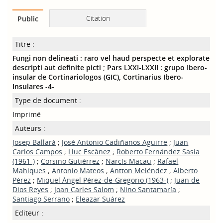
Citation
Public
Titre :
Fungi non delineati : raro vel haud perspecte et explorate
descripti aut definite picti ; Pars LXXI-LXXII : grupo Ibero-
insular de Cortinariologos (GIC), Cortinarius Ibero-
Insulares -4-
Type de document :
Imprimé
Auteurs :
Josep Ballarà
;
José Antonio Cadiñanos Aguirre
;
Juan
Carlos Campos
;
Lluc Escànez
;
Roberto Fernández Sasia
(1961-)
;
Corsino Gutiérrez
;
Narcís Macau
;
Rafael
Mahiques
;
Antonio Mateos
;
Antton Meléndez
;
Alberto
Pérez
;
Miquel Àngel Pérez-de-Gregorio (1963-)
;
Juan de
Dios Reyes
;
Joan Carles Salom
;
Nino Santamaría
;
Santiago Serrano
;
Eleazar Suárez
Editeur :