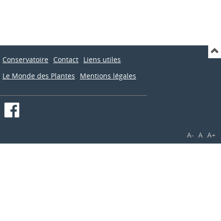
Conservatoire
Contact
Liens utiles
Le Monde des Plantes
Mentions légales
A-
A
A+