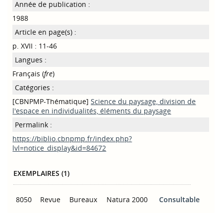
Année de publication :
1988
Article en page(s) :
p. XVII : 11-46
Langues :
Français (
fre
)
Catégories :
[CBNPMP-Thématique]
Science du paysage, division de
l'espace en individualités, éléments du paysage
Permalink :
https://biblio.cbnpmp.fr/index.php?
lvl=notice_display&id=84672
EXEMPLAIRES (1)
8050
Revue
Bureaux
Natura 2000
Consultable