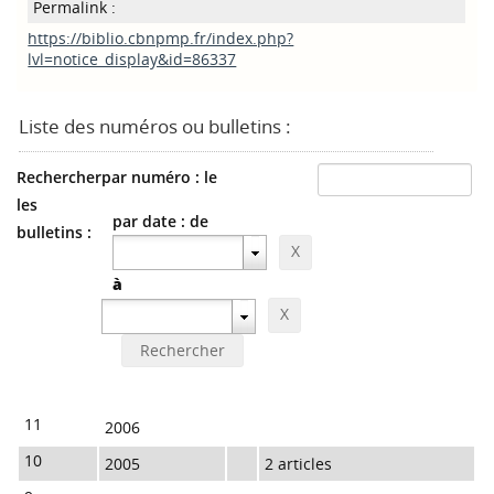
Permalink :
https://biblio.cbnpmp.fr/index.php?
lvl=notice_display&id=86337
Liste des numéros ou bulletins :
Rechercher
par numéro : le
les
par date : de
bulletins :
à
11
2006
10
2005
2 articles