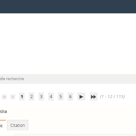
lle recherche
1
2
3
4
5
6
(1 - 12 / 115)
slia
Citation
ic