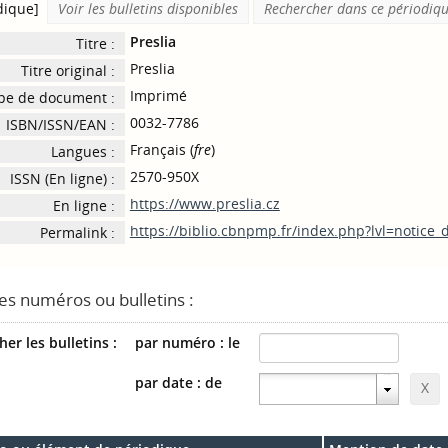
dique]
Voir les bulletins disponibles
Rechercher dans ce périodiq
Preslia
Titre :
Preslia
Titre original :
Imprimé
pe de document :
0032-7786
ISBN/ISSN/EAN :
Français (
fre
)
Langues :
2570-950X
ISSN (En ligne) :
https://www.preslia.cz
En ligne :
https://biblio.cbnpmp.fr/index.php?lvl=notice
Permalink :
des numéros ou bulletins :
er les bulletins :
par numéro : le
par date : de