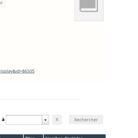
ue
_display&id=86505
à