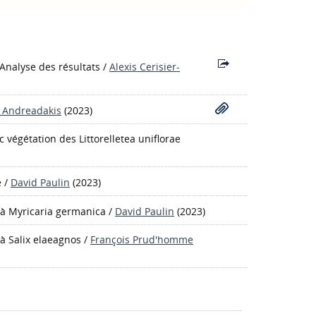
Analyse des résultats
/
Alexis Cerisier-
a Andreadakis
(2023)
végétation des Littorelletea uniflorae
e
/
David Paulin
(2023)
e à Myricaria germanica
/
David Paulin
(2023)
 à Salix elaeagnos
/
François Prud'homme