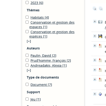
2023
[6]
Thèmes
Habitats
[4]
Conservation et gestion des
espaces
[1]
Conservation et gestion des
espèces
[1]
[+]
Auteurs
Paulin, David
[2]
Prud'homme, François
[2]
Andreadakis, Alexia
[1]
[+]
Type de documents
Document
[7]
Support
Jeu
[1]