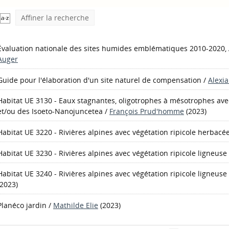
Affiner la recherche
Évaluation nationale des sites humides emblématiques 2010-2020, 
Auger
Guide pour l'élaboration d'un site naturel de compensation
/
Alexi
Habitat UE 3130 - Eaux stagnantes, oligotrophes à mésotrophes avec 
et/ou des Isoeto-Nanojuncetea
/
François Prud'homme
(2023)
Habitat UE 3220 - Rivières alpines avec végétation ripicole herbacé
Habitat UE 3230 - Rivières alpines avec végétation ripicole ligneus
Habitat UE 3240 - Rivières alpines avec végétation ripicole ligneuse
(2023)
Planéco jardin
/
Mathilde Elie
(2023)