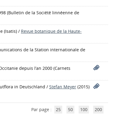
998
(Bulletin de la Société linnéenne de
ne
(Isatis)
/
Revue botanique de la Haute-
nications de la Station internationale de
ccitanie depuis l’an 2000
(Carnets
autflora in Deutschland
/
Stefan Meyer
(2015)
Par page :
25
50
100
200