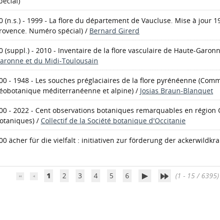
pécial)
0 (n.s.) - 1999 - La flore du département de Vaucluse. Mise à jour 1
rovence. Numéro spécial)
/
Bernard Girerd
0 (suppl.) - 2010 - Inventaire de la flore vasculaire de Haute-Garon
aronne et du Midi-Toulousain
00 - 1948 - Les souches préglaciaires de la flore pyrénéenne
(Commu
éobotanique méditerranéenne et alpine)
/
Josias Braun-Blanquet
00 - 2022 - Cent observations botaniques remarquables en région O
otaniques)
/
Collectif de la Société botanique d'Occitanie
00 ächer für die vielfalt : initiativen zur förderung der ackerwildkr
1
2
3
4
5
6
(1 - 15 / 6395)