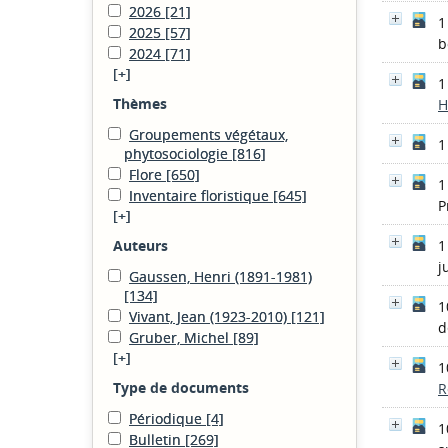
2026
[21]
1
2025
[57]
b
2024
[71]
[+]
1
Thèmes
H
Groupements végétaux,
1
phytosociologie
[816]
Flore
[650]
1
Inventaire floristique
[645]
P
[+]
Auteurs
1
j
Gaussen, Henri (1891-1981)
[134]
1
Vivant, Jean (1923-2010)
[121]
d
Gruber, Michel
[89]
[+]
1
Type de documents
R
Périodique
[4]
1
Bulletin
[269]