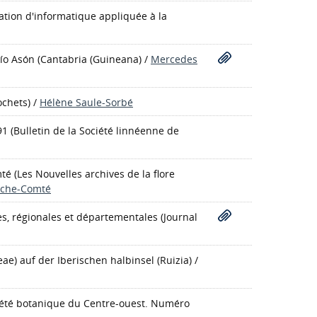
iation d'informatique appliquée à la
río Asón (Cantabria
(Guineana)
/
Mercedes
ochets)
/
Hélène Saule-Sorbé
91
(Bulletin de la Société linnéenne de
mté
(Les Nouvelles archives de la flore
nche-Comté
les, régionales et départementales
(Journal
e) auf der Iberischen halbinsel
(Ruizia)
/
ciété botanique du Centre-ouest. Numéro