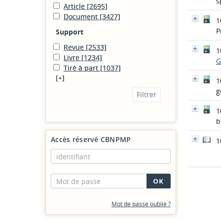
s
Article
[2695]
Document
[3427]
1
P
Support
Revue
[2533]
1
Livre
[1234]
G
Tiré à part
[1037]
[+]
1
g
1
b
Accès réservé CBNPMP
1
Mot de passe oublié ?