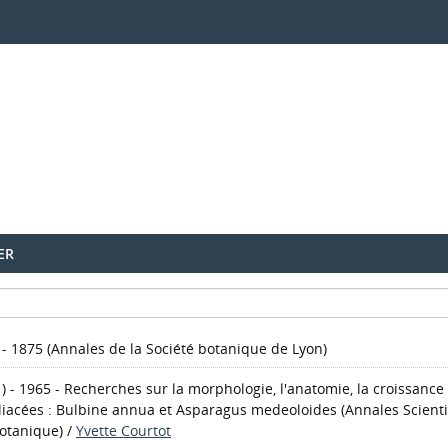
ER
 - 1875
(Annales de la Société botanique de Lyon)
1) - 1965 - Recherches sur la morphologie, l'anatomie, la croissanc
iliacées : Bulbine annua et Asparagus medeoloides
(Annales Scienti
otanique)
/
Yvette Courtot