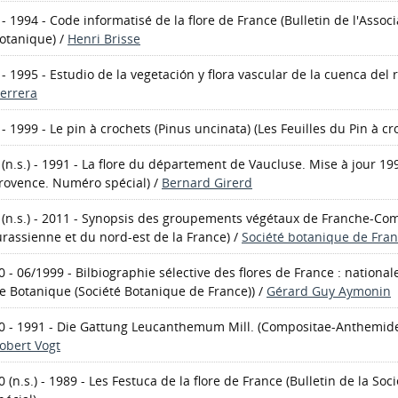
 - 1994 - Code informatisé de la flore de France
(Bulletin de l'Assoc
otanique)
/
Henri Brisse
 - 1995 - Estudio de la vegetación y flora vascular de la cuenca del 
errera
 - 1999 - Le pin à crochets (Pinus uncinata)
(Les Feuilles du Pin à cr
 (n.s.) - 1991 - La flore du département de Vaucluse. Mise à jour 19
rovence. Numéro spécial)
/
Bernard Girerd
 (n.s.) - 2011 - Synopsis des groupements végétaux de Franche-Co
urassienne et du nord-est de la France)
/
Société botanique de Fra
0 - 06/1999 - Bilbiographie sélective des flores de France : nationa
e Botanique (Société Botanique de France))
/
Gérard Guy Aymonin
0 - 1991 - Die Gattung Leucanthemum Mill. (Compositae-Anthemidea
obert Vogt
0 (n.s.) - 1989 - Les Festuca de la flore de France
(Bulletin de la So