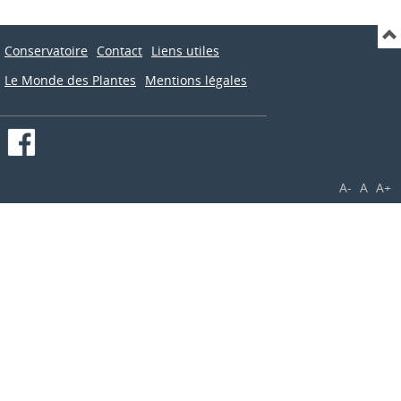
Conservatoire
Contact
Liens utiles
Le Monde des Plantes
Mentions légales
A-
A
A+