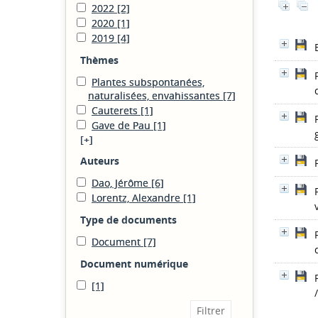
2022
[2]
2020
[1]
2019
[4]
Thèmes
Plantes subspontanées,
naturalisées, envahissantes
[7]
Cauterets
[1]
Gave de Pau
[1]
[+]
Auteurs
Dao, Jérôme
[6]
Lorentz, Alexandre
[1]
Type de documents
Document
[7]
Document numérique
[1]