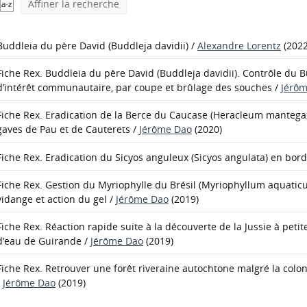
Affiner la recherche
Buddleia du père David (Buddleja davidii)
/
Alexandre Lorentz
(2022
Fiche Rex. Buddleia du père David (Buddleja davidii). Contrôle du 
d’intérêt communautaire, par coupe et brûlage des souches
/
Jérô
Fiche Rex. Eradication de la Berce du Caucase (Heracleum mantega
gaves de Pau et de Cauterets
/
Jérôme Dao
(2020)
Fiche Rex. Eradication du Sicyos anguleux (Sicyos angulata) en bor
Fiche Rex. Gestion du Myriophylle du Brésil (Myriophyllum aquatic
vidange et action du gel
/
Jérôme Dao
(2019)
Fiche Rex. Réaction rapide suite à la découverte de la Jussie à peti
d’eau de Guirande
/
Jérôme Dao
(2019)
Fiche Rex. Retrouver une forêt riveraine autochtone malgré la colo
/
Jérôme Dao
(2019)