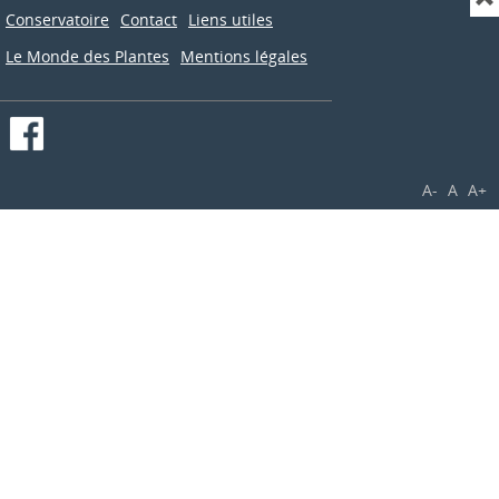
Conservatoire
Contact
Liens utiles
Le Monde des Plantes
Mentions légales
A-
A
A+