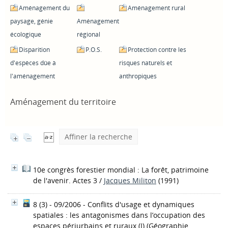
Aménagement du
Aménagement rural
paysage, génie
Aménagement
écologique
régional
Disparition
P.O.S.
Protection contre les
d'espèces dûe à
risques naturels et
l'aménagement
anthropiques
Aménagement du territoire
Affiner la recherche
10e congrès forestier mondial : La forêt, patrimoine
de l'avenir. Actes 3
/
Jacques Militon
(1991)
8 (3) - 09/2006 - Conflits d'usage et dynamiques
spatiales : les antagonismes dans l’occupation des
espaces périurbains et ruraux (I)
(Géographie,