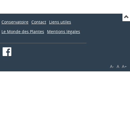
Conservatoire
Contact
Liens utiles
Le Monde des Plantes
Mentions légales
A-
A
A+