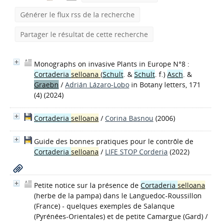
Générer le flux rss de la recherche
Partager le résultat de cette recherche
Monographs on invasive Plants in Europe N°8 :
Cortaderia
selloana
(
Schult
. &
Schult
. f.)
Asch
. &
Graebn
/
Adrián Lázaro-Lobo
in Botany letters, 171
(4) (2024)
Cortaderia
selloana
/
Corina Basnou
(2006)
Guide des bonnes pratiques pour le contrôle de
Cortaderia
selloana
/
LIFE STOP Corderia
(2022)
Petite notice sur la présence de
Cortaderia
selloana
(herbe de la pampa) dans le Languedoc-Roussillon
(France) - quelques exemples de Salanque
(Pyrénées-Orientales) et de petite Camargue (Gard)
/