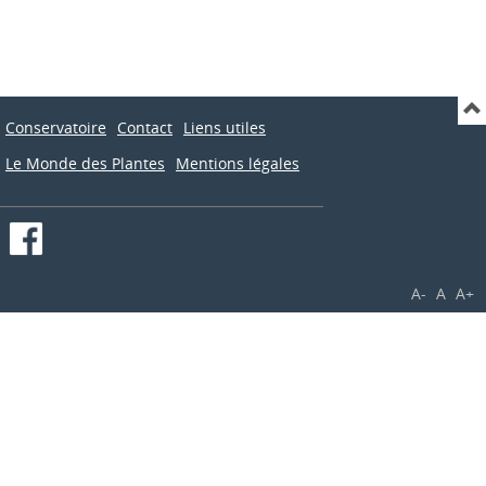
Conservatoire
Contact
Liens utiles
Le Monde des Plantes
Mentions légales
A-
A
A+